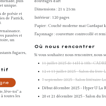
romenade, puis
d'ouvrages d'art
et unique.
Dimensions : 21 x 21cm
 de poésie et
Intérieur : 120 pages
ies de Patrick,
.
Papier : Couché moderne mat Gardapat k
 renaissance.
Façonnage : couverture contrecollé et re
es passées et
toire, un
Où nous rencontrer
nstants fugaces,
Si vous souhaitez nous rencontrer, nous s
11 juillet 2025 de 14H à 18h : CADR
tif
12 et 13 juillet 2025 - Salon du livre
7 septembre 2025 - Salon littéraire L
igne
Début décembre 2025 - Hyper U La R
, lève-toi" a
à toutes les
20 et 21 décembre 2025 - Salon du liv