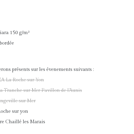
iara 150 g/m²
mbordée
erons présents sur les évenements suivants :
EA La Roche sur Yon
 La Tranche sur Mer Pavillon de l'Aunis
ongeville sur Mer
oche sur yon
re Chaillé les Marais