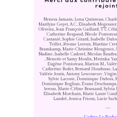
Merci aux contribute
rejoin
Neness Jamain, Lena Quinteau, Charlo
Marilyne Goyet, A.C, Elisabeth Megessier,
Oliveira, Jean François Gaillard, TT, Cé
Catherine Respaud, Nicole Pontorea
Castanié, Sophie Girard, Isabelle Dulo
Teillet, Jérome Leroux, Martine Cre
Bramkamp, Marie-Christine Mougenot, Ad
Nadine, Isabelle Cadorel, Nicolas Baudra
, Nenette et Samy Moulis, Mvrinka Yan
Eugène Pontoreau, Marion M., Valér
Catherine Bodet, Bernard Houdusse, L
Valérie Jouin, Antony Lescouezec ,Virgin
Sylvie Lacoste, Dominique Dubois, Syl
Dominique Roglian, Evans Deschamps,
leroux, Marie-Céline Brassaud, Sylvia 
Elisabeth Morchain, Marie Laure Gaul
Landré, Jessica Frioux, Lucie Sa
---