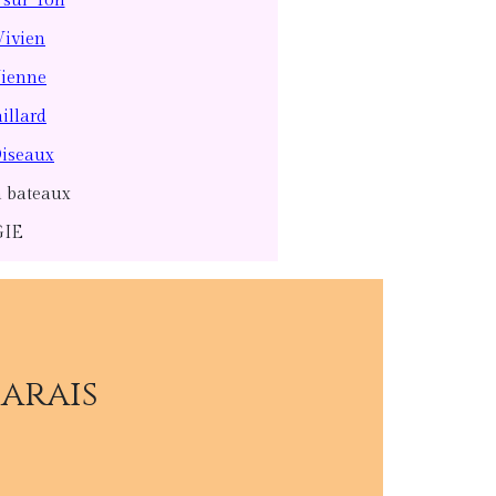
 sur Yon
Vivien
Vienne
illard
Oiseaux
n bateaux
GIE
Marais